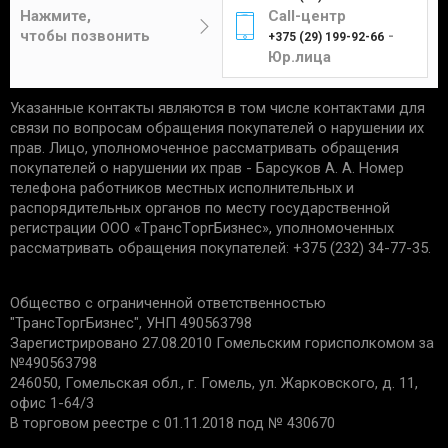
Цена составит от 4 до 12 рублей в
отсутствие следов установки;
Нажмите,
Call-центр
зависимости от габаритов и веса изделия.
чек, подтверждающий приобретение;
чтобы позвонить
-
+375 (29) 199-92-66
сохранность упаковки.
Юр.лица
Указанные контакты являются в том числе контактами для
Единственным подтверждением установки товара
Курьер
связи по вопросам обращения покупателей о нарушении их
является акт выполненных работ с названием
прав. Лицо, уполномоченное рассматривать обращения
услуги и устанавливаемой детали. Гарантийные
покупателей о нарушении их прав - Барсуков А. А. Номер
обязательства не распространяются:
телефона работников местных исполнительных и
распорядительных органов по месту государственной
Доставка товаров курьером
на запчасти со следами механических
регистрации ООО «TрaнcТopгБизнec», уполномоченных
осуществляется по будням с 10:00 до 22:00.
повреждений.
рассматривать обращения покупателей: +375 (232) 34-77-35.
на дефекты, возникшие из-за
неправильной эксплуатации, внешних
Минск - 5 рублей
Общество с ограниченной ответственностью
воздействий, нарушения правил установки/
Гомель - 6 рублей
"ТрансТоргБизнес", УНП 490563798
хранения;
Могилев - 6 рублей
Зарегистрировано 27.08.2010 Гомельским горисполкомом за
на дефекты из-за износа деталей, в срок
№490563798
Бобруйск - 6 рублей
установленный производителем;
246050, Гомельская обл., г. Гомель, ул. Жарковского, д. 11,
если причиной поломки стала
Светлогорск - 6 рублей
офис 1-64/3
неисправность другой запчасти.
Речица - 6 рублей
В торговом реестре с 01.11.2018 под № 430670