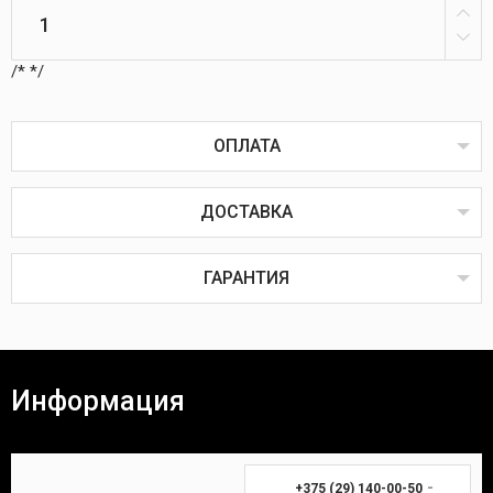
/*
*/
ОПЛАТА
ДОСТАВКА
Оплата товаров возможна пластиковой картой
онлайн или через терминал в пунктах выдачи,
наличным или безналичным расчётом, через
ГАРАНТИЯ
систему ЕРИП, наложенным или банковским
платежом.
Наложенный платёж
Все товары проходят предпродажную проверку на
исправность, комплектность и качество.
Информация
Покупатель вправе вернуть товар в течение 14
(четырнадцати) календарных дней. Для возврата
Время доставки Вашей покупки почтой в
необходимы:
среднем занимает 3-7 дней.
-
+375 (29) 140-00-50