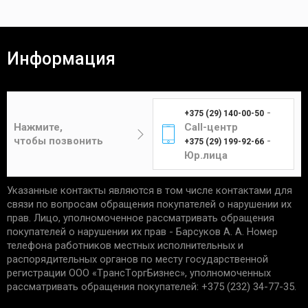
платежом.
Наложенный платёж
Все товары проходят предпродажную проверку на
исправность, комплектность и качество.
Информация
Покупатель вправе вернуть товар в течение 14
(четырнадцати) календарных дней. Для возврата
Время доставки Вашей покупки почтой в
необходимы:
среднем занимает 3-7 дней.
-
+375 (29) 140-00-50
Цена составит от 4 до 12 рублей в
отсутствие следов установки;
Нажмите,
Call-центр
зависимости от габаритов и веса изделия.
чек, подтверждающий приобретение;
чтобы позвонить
-
+375 (29) 199-92-66
сохранность упаковки.
Юр.лица
Указанные контакты являются в том числе контактами для
Единственным подтверждением установки товара
Курьер
связи по вопросам обращения покупателей о нарушении их
является акт выполненных работ с названием
прав. Лицо, уполномоченное рассматривать обращения
услуги и устанавливаемой детали. Гарантийные
покупателей о нарушении их прав - Барсуков А. А. Номер
обязательства не распространяются:
телефона работников местных исполнительных и
распорядительных органов по месту государственной
Доставка товаров курьером
на запчасти со следами механических
регистрации ООО «TрaнcТopгБизнec», уполномоченных
осуществляется по будням с 10:00 до 22:00.
повреждений.
рассматривать обращения покупателей: +375 (232) 34-77-35.
на дефекты, возникшие из-за