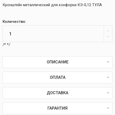
Кронштейн металлический для конфорки КЭ-0,12 ТУЛА
Количество:
/*
*/
ОПИСАНИЕ
ОПЛАТА
Кронштейн металлический для конфорки КЭ-0,12
ТУЛАПредназначена для крепления конфорки
спиральной к КЭ-0,12 ТУЛА к плите.
ДОСТАВКА
Оплата товаров возможна пластиковой картой
онлайн или через терминал в пунктах выдачи,
наличным или безналичным расчётом, через
ГАРАНТИЯ
систему ЕРИП, наложенным или банковским