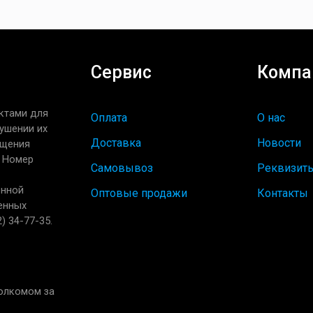
Сервис
Компа
ктами для
Оплата
О нас
ушении их
Доставка
Новости
ащения
. Номер
Самовывоз
Реквизит
енной
Оптовые продажи
Контакты
енных
) 34-77-35.
полкомом за