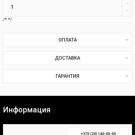
/*
*/
ОПЛАТА
ДОСТАВКА
Оплата товаров возможна пластиковой картой
онлайн или через терминал в пунктах выдачи,
наличным или безналичным расчётом, через
ГАРАНТИЯ
систему ЕРИП, наложенным или банковским
платежом.
Наложенный платёж
Все товары проходят предпродажную проверку на
исправность, комплектность и качество.
Информация
Покупатель вправе вернуть товар в течение 14
(четырнадцати) календарных дней. Для возврата
Время доставки Вашей покупки почтой в
необходимы:
среднем занимает 3-7 дней.
-
+375 (29) 140-00-50