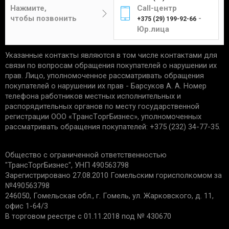
Цена составит от 4 до 12 рублей в
отсутствие следов установки;
Нажмите,
Call-центр
зависимости от габаритов и веса изделия.
чек, подтверждающий приобретение;
чтобы позвонить
-
+375 (29) 199-92-66
сохранность упаковки.
Юр.лица
Указанные контакты являются в том числе контактами для
Единственным подтверждением установки товара
Курьер
связи по вопросам обращения покупателей о нарушении их
является акт выполненных работ с названием
прав. Лицо, уполномоченное рассматривать обращения
услуги и устанавливаемой детали. Гарантийные
покупателей о нарушении их прав - Барсуков А. А. Номер
обязательства не распространяются:
телефона работников местных исполнительных и
распорядительных органов по месту государственной
Доставка товаров курьером
на запчасти со следами механических
регистрации ООО «TрaнcТopгБизнec», уполномоченных
осуществляется по будням с 10:00 до 22:00.
повреждений.
рассматривать обращения покупателей: +375 (232) 34-77-35.
на дефекты, возникшие из-за
неправильной эксплуатации, внешних
Минск - 5 рублей
Общество с ограниченной ответственностью
воздействий, нарушения правил установки/
Гомель - 6 рублей
"ТрансТоргБизнес", УНП 490563798
хранения;
Могилев - 6 рублей
Зарегистрировано 27.08.2010 Гомельским горисполкомом за
на дефекты из-за износа деталей, в срок
№490563798
Бобруйск - 6 рублей
установленный производителем;
246050, Гомельская обл., г. Гомель, ул. Жарковского, д. 11,
если причиной поломки стала
Светлогорск - 6 рублей
офис 1-64/3
неисправность другой запчасти.
Речица - 6 рублей
В торговом реестре с 01.11.2018 под № 430670