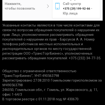
Цена составит от 4 до 12 рублей в
отсутствие следов установки;
Нажмите,
Call-центр
зависимости от габаритов и веса изделия.
чек, подтверждающий приобретение;
чтобы позвонить
-
+375 (29) 199-92-66
сохранность упаковки.
Юр.лица
Указанные контакты являются в том числе контактами для
Единственным подтверждением установки товара
Курьер
связи по вопросам обращения покупателей о нарушении их
является акт выполненных работ с названием
прав. Лицо, уполномоченное рассматривать обращения
услуги и устанавливаемой детали. Гарантийные
покупателей о нарушении их прав - Барсуков А. А. Номер
обязательства не распространяются:
телефона работников местных исполнительных и
распорядительных органов по месту государственной
Доставка товаров курьером
на запчасти со следами механических
регистрации ООО «TрaнcТopгБизнec», уполномоченных
осуществляется по будням с 10:00 до 22:00.
повреждений.
рассматривать обращения покупателей: +375 (232) 34-77-35.
на дефекты, возникшие из-за
неправильной эксплуатации, внешних
Минск - 5 рублей
Общество с ограниченной ответственностью
воздействий, нарушения правил установки/
Гомель - 6 рублей
"ТрансТоргБизнес", УНП 490563798
хранения;
Могилев - 6 рублей
Зарегистрировано 27.08.2010 Гомельским горисполкомом за
на дефекты из-за износа деталей, в срок
№490563798
Бобруйск - 6 рублей
установленный производителем;
246050, Гомельская обл., г. Гомель, ул. Жарковского, д. 11,
если причиной поломки стала
Светлогорск - 6 рублей
офис 1-64/3
неисправность другой запчасти.
Речица - 6 рублей
В торговом реестре с 01.11.2018 под № 430670