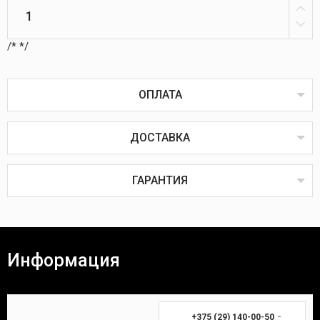
/*
*/
ОПЛАТА
ДОСТАВКА
Оплата товаров возможна пластиковой картой
онлайн или через терминал в пунктах выдачи,
наличным или безналичным расчётом, через
ГАРАНТИЯ
систему ЕРИП, наложенным или банковским
платежом.
Наложенный платёж
Все товары проходят предпродажную проверку на
исправность, комплектность и качество.
Информация
Покупатель вправе вернуть товар в течение 14
(четырнадцати) календарных дней. Для возврата
Время доставки Вашей покупки почтой в
необходимы:
среднем занимает 3-7 дней.
-
+375 (29) 140-00-50