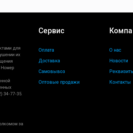
Сервис
Компа
ктами для
Оплата
О нас
ушении их
Доставка
Новости
ащения
. Номер
Самовывоз
Реквизит
енной
Оптовые продажи
Контакты
енных
) 34-77-35.
полкомом за