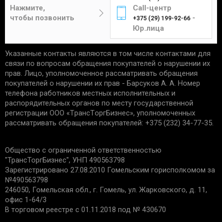
Цена составит от 4 до 12 рублей в
отсутствие следов установки;
Нажмите,
Call-центр
зависимости от габаритов и веса изделия.
чек, подтверждающий приобретение;
чтобы позвонить
-
+375 (29) 199-92-66
сохранность упаковки.
Юр.лица
Указанные контакты являются в том числе контактами для
Единственным подтверждением установки товара
Курьер
связи по вопросам обращения покупателей о нарушении их
является акт выполненных работ с названием
прав. Лицо, уполномоченное рассматривать обращения
услуги и устанавливаемой детали. Гарантийные
покупателей о нарушении их прав - Барсуков А. А. Номер
обязательства не распространяются:
телефона работников местных исполнительных и
распорядительных органов по месту государственной
Доставка товаров курьером
на запчасти со следами механических
регистрации ООО «TрaнcТopгБизнec», уполномоченных
осуществляется по будням с 10:00 до 22:00.
повреждений.
рассматривать обращения покупателей: +375 (232) 34-77-35.
на дефекты, возникшие из-за
неправильной эксплуатации, внешних
Минск - 5 рублей
Общество с ограниченной ответственностью
воздействий, нарушения правил установки/
Гомель - 6 рублей
"ТрансТоргБизнес", УНП 490563798
хранения;
Могилев - 6 рублей
Зарегистрировано 27.08.2010 Гомельским горисполкомом за
на дефекты из-за износа деталей, в срок
№490563798
Бобруйск - 6 рублей
установленный производителем;
246050, Гомельская обл., г. Гомель, ул. Жарковского, д. 11,
если причиной поломки стала
Светлогорск - 6 рублей
офис 1-64/3
неисправность другой запчасти.
Речица - 6 рублей
В торговом реестре с 01.11.2018 под № 430670