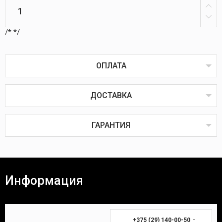
/*
*/
ОПЛАТА
ДОСТАВКА
Оплата товаров возможна пластиковой картой
онлайн или через терминал в пунктах выдачи,
наличным или безналичным расчётом, через
ГАРАНТИЯ
систему ЕРИП, наложенным или банковским
платежом.
Наложенный платёж
Все товары проходят предпродажную проверку на
исправность, комплектность и качество.
Информация
Покупатель вправе вернуть товар в течение 14
(четырнадцати) календарных дней. Для возврата
Время доставки Вашей покупки почтой в
необходимы:
среднем занимает 3-7 дней.
-
+375 (29) 140-00-50