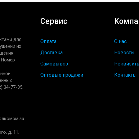
Сервис
Компа
ктами для
Оплата
О нас
ушении их
Доставка
Новости
ащения
. Номер
Самовывоз
Реквизит
енной
Оптовые продажи
Контакты
енных
) 34-77-35.
полкомом за
о, д. 11,