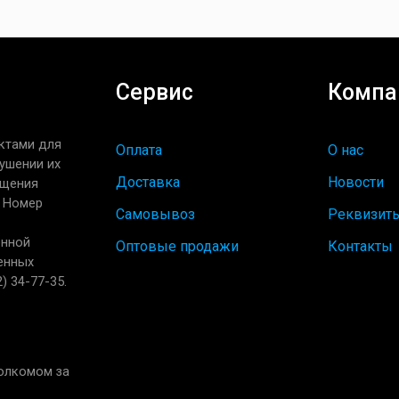
Сервис
Компа
ктами для
Оплата
О нас
ушении их
Доставка
Новости
ащения
. Номер
Самовывоз
Реквизит
енной
Оптовые продажи
Контакты
енных
) 34-77-35.
полкомом за