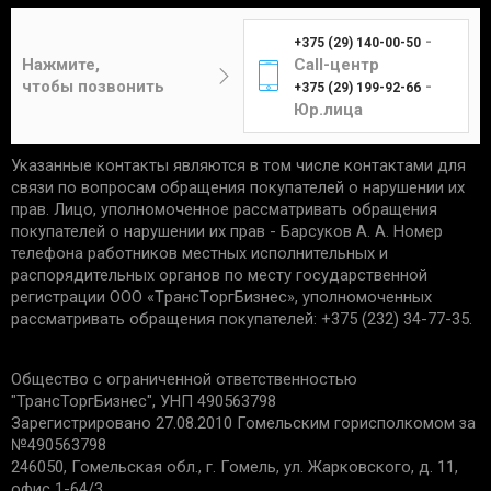
необходимы:
среднем занимает 3-7 дней.
-
+375 (29) 140-00-50
Цена составит от 4 до 12 рублей в
отсутствие следов установки;
Нажмите,
Call-центр
зависимости от габаритов и веса изделия.
чек, подтверждающий приобретение;
чтобы позвонить
-
+375 (29) 199-92-66
сохранность упаковки.
Юр.лица
Указанные контакты являются в том числе контактами для
Единственным подтверждением установки товара
Курьер
связи по вопросам обращения покупателей о нарушении их
является акт выполненных работ с названием
прав. Лицо, уполномоченное рассматривать обращения
услуги и устанавливаемой детали. Гарантийные
покупателей о нарушении их прав - Барсуков А. А. Номер
обязательства не распространяются:
телефона работников местных исполнительных и
распорядительных органов по месту государственной
Доставка товаров курьером
на запчасти со следами механических
регистрации ООО «TрaнcТopгБизнec», уполномоченных
осуществляется по будням с 10:00 до 22:00.
повреждений.
рассматривать обращения покупателей: +375 (232) 34-77-35.
на дефекты, возникшие из-за
неправильной эксплуатации, внешних
Минск - 5 рублей
Общество с ограниченной ответственностью
воздействий, нарушения правил установки/
Гомель - 6 рублей
"ТрансТоргБизнес", УНП 490563798
хранения;
Могилев - 6 рублей
Зарегистрировано 27.08.2010 Гомельским горисполкомом за
на дефекты из-за износа деталей, в срок
№490563798
Бобруйск - 6 рублей
установленный производителем;
246050, Гомельская обл., г. Гомель, ул. Жарковского, д. 11,
если причиной поломки стала
Светлогорск - 6 рублей
офис 1-64/3