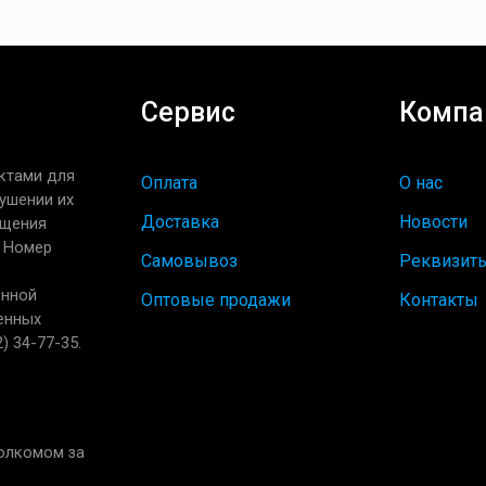
Сервис
Компа
ктами для
Оплата
О нас
ушении их
Доставка
Новости
ащения
. Номер
Самовывоз
Реквизит
енной
Оптовые продажи
Контакты
енных
) 34-77-35.
полкомом за