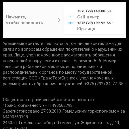
диаметра, конфорки ЭКЧ рассчитаны на
необходимы:
среднем занимает 3-7 дней.
различные мощности - от 1.0 кВт до 2.0 кВт.
-
+375 (29) 140-00-50
Работа электроконфорок без съема тепла (без
Цена составит от 4 до 12 рублей в
отсутствие следов установки;
Нажмите,
Call-центр
сосуда с водой и т.п.) ускоряет выход ее из строя.
зависимости от габаритов и веса изделия.
чек, подтверждающий приобретение;
чтобы позвонить
-
+375 (29) 199-92-66
Гарантийный срок электроконфорок ЭКЧ - от
сохранность упаковки.
Юр.лица
полугода до двух лет (в зависимости от
производителя и интенсивности
применения).Номинальная мощность: 1500
Указанные контакты являются в том числе контактами для
Единственным подтверждением установки товара
ВтНоминальное напряжение: 220 ВЧисло спиралей:
Курьер
связи по вопросам обращения покупателей о нарушении их
является акт выполненных работ с названием
3 шт.Диаметр поверхности нагрева: 145 ммМасса:
прав. Лицо, уполномоченное рассматривать обращения
услуги и устанавливаемой детали. Гарантийные
1,2 кг
покупателей о нарушении их прав - Барсуков А. А. Номер
обязательства не распространяются:
телефона работников местных исполнительных и
распорядительных органов по месту государственной
Доставка товаров курьером
на запчасти со следами механических
регистрации ООО «TрaнcТopгБизнec», уполномоченных
осуществляется по будням с 10:00 до 22:00.
повреждений.
рассматривать обращения покупателей: +375 (232) 34-77-35.
на дефекты, возникшие из-за
неправильной эксплуатации, внешних
Минск - 5 рублей
Общество с ограниченной ответственностью
воздействий, нарушения правил установки/
Гомель - 6 рублей
"ТрансТоргБизнес", УНП 490563798
хранения;
Могилев - 6 рублей
Зарегистрировано 27.08.2010 Гомельским горисполкомом за
на дефекты из-за износа деталей, в срок
№490563798
Бобруйск - 6 рублей
установленный производителем;
246050, Гомельская обл., г. Гомель, ул. Жарковского, д. 11,
если причиной поломки стала
Светлогорск - 6 рублей
офис 1-64/3