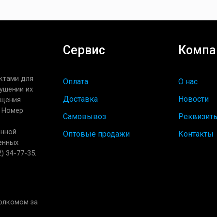
Сервис
Компа
ктами для
Оплата
О нас
ушении их
Доставка
Новости
ащения
. Номер
Самовывоз
Реквизит
енной
Оптовые продажи
Контакты
енных
) 34-77-35.
полкомом за