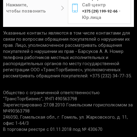
Цена составит от 4 до 12 рублей в
отсутствие следов установки;
Нажмите,
Call-центр
зависимости от габаритов и веса изделия.
чек, подтверждающий приобретение;
чтобы позвонить
-
+375 (29) 199-92-66
сохранность упаковки.
Юр.лица
Указанные контакты являются в том числе контактами для
Единственным подтверждением установки товара
Курьер
связи по вопросам обращения покупателей о нарушении их
является акт выполненных работ с названием
прав. Лицо, уполномоченное рассматривать обращения
услуги и устанавливаемой детали. Гарантийные
покупателей о нарушении их прав - Барсуков А. А. Номер
обязательства не распространяются:
телефона работников местных исполнительных и
распорядительных органов по месту государственной
Доставка товаров курьером
на запчасти со следами механических
регистрации ООО «TрaнcТopгБизнec», уполномоченных
осуществляется по будням с 10:00 до 22:00.
повреждений.
рассматривать обращения покупателей: +375 (232) 34-77-35.
на дефекты, возникшие из-за
неправильной эксплуатации, внешних
Минск - 5 рублей
Общество с ограниченной ответственностью
воздействий, нарушения правил установки/
Гомель - 6 рублей
"ТрансТоргБизнес", УНП 490563798
хранения;
Могилев - 6 рублей
Зарегистрировано 27.08.2010 Гомельским горисполкомом за
на дефекты из-за износа деталей, в срок
№490563798
Бобруйск - 6 рублей
установленный производителем;
246050, Гомельская обл., г. Гомель, ул. Жарковского, д. 11,
если причиной поломки стала
Светлогорск - 6 рублей
офис 1-64/3
неисправность другой запчасти.
Речица - 6 рублей
В торговом реестре с 01.11.2018 под № 430670