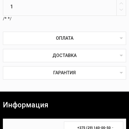
/*
*/
ОПЛАТА
ДОСТАВКА
Оплата товаров возможна пластиковой картой
онлайн или через терминал в пунктах выдачи,
наличным или безналичным расчётом, через
ГАРАНТИЯ
систему ЕРИП, наложенным или банковским
платежом.
Наложенный платёж
Все товары проходят предпродажную проверку на
исправность, комплектность и качество.
Информация
Покупатель вправе вернуть товар в течение 14
(четырнадцати) календарных дней. Для возврата
Время доставки Вашей покупки почтой в
необходимы:
среднем занимает 3-7 дней.
-
+375 (29) 140-00-50