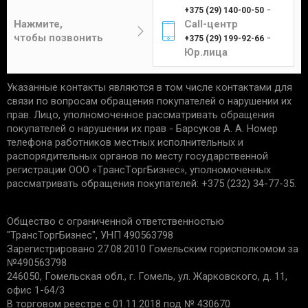
-
+375 (29) 140-00-50
Цена составит от 4 до 12 рублей в
отсутствие следов установки;
Нажмите,
Call-центр
зависимости от габаритов и веса изделия.
чек, подтверждающий приобретение;
чтобы позвонить
-
+375 (29) 199-92-66
сохранность упаковки.
Юр.лица
Указанные контакты являются в том числе контактами для
Единственным подтверждением установки товара
Курьер
связи по вопросам обращения покупателей о нарушении их
является акт выполненных работ с названием
прав. Лицо, уполномоченное рассматривать обращения
услуги и устанавливаемой детали. Гарантийные
покупателей о нарушении их прав - Барсуков А. А. Номер
обязательства не распространяются:
телефона работников местных исполнительных и
распорядительных органов по месту государственной
Доставка товаров курьером
на запчасти со следами механических
регистрации ООО «TрaнcТopгБизнec», уполномоченных
осуществляется по будням с 10:00 до 22:00.
повреждений.
рассматривать обращения покупателей: +375 (232) 34-77-35.
на дефекты, возникшие из-за
неправильной эксплуатации, внешних
Минск - 5 рублей
Общество с ограниченной ответственностью
воздействий, нарушения правил установки/
Гомель - 6 рублей
"ТрансТоргБизнес", УНП 490563798
хранения;
Могилев - 6 рублей
Зарегистрировано 27.08.2010 Гомельским горисполкомом за
на дефекты из-за износа деталей, в срок
№490563798
Бобруйск - 6 рублей
установленный производителем;
246050, Гомельская обл., г. Гомель, ул. Жарковского, д. 11,
если причиной поломки стала
Светлогорск - 6 рублей
офис 1-64/3
неисправность другой запчасти.
Речица - 6 рублей
В торговом реестре с 01.11.2018 под № 430670