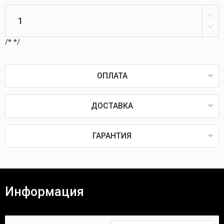
/*
*/
ОПЛАТА
ДОСТАВКА
Оплата товаров возможна пластиковой картой
онлайн или через терминал в пунктах выдачи,
наличным или безналичным расчётом, через
ГАРАНТИЯ
систему ЕРИП, наложенным или банковским
платежом.
Наложенный платёж
Все товары проходят предпродажную проверку на
исправность, комплектность и качество.
Информация
Покупатель вправе вернуть товар в течение 14
(четырнадцати) календарных дней. Для возврата
Время доставки Вашей покупки почтой в
необходимы:
среднем занимает 3-7 дней.