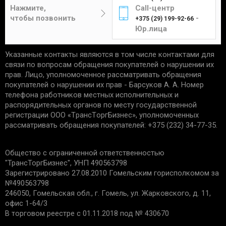
Цена составит от 4 до 12 рублей в
отсутствие следов установки;
Нажмите,
Call-центр
зависимости от габаритов и веса изделия.
чек, подтверждающий приобретение;
чтобы позвонить
-
+375 (29) 199-92-66
сохранность упаковки.
Юр.лица
Указанные контакты являются в том числе контактами для
Единственным подтверждением установки товара
Курьер
связи по вопросам обращения покупателей о нарушении их
является акт выполненных работ с названием
прав. Лицо, уполномоченное рассматривать обращения
услуги и устанавливаемой детали. Гарантийные
покупателей о нарушении их прав - Барсуков А. А. Номер
обязательства не распространяются:
телефона работников местных исполнительных и
распорядительных органов по месту государственной
Доставка товаров курьером
на запчасти со следами механических
регистрации ООО «TрaнcТopгБизнec», уполномоченных
осуществляется по будням с 10:00 до 22:00.
повреждений.
рассматривать обращения покупателей: +375 (232) 34-77-35.
на дефекты, возникшие из-за
неправильной эксплуатации, внешних
Минск - 5 рублей
Общество с ограниченной ответственностью
воздействий, нарушения правил установки/
Гомель - 6 рублей
"ТрансТоргБизнес", УНП 490563798
хранения;
Могилев - 6 рублей
Зарегистрировано 27.08.2010 Гомельским горисполкомом за
на дефекты из-за износа деталей, в срок
№490563798
Бобруйск - 6 рублей
установленный производителем;
246050, Гомельская обл., г. Гомель, ул. Жарковского, д. 11,
если причиной поломки стала
Светлогорск - 6 рублей
офис 1-64/3
неисправность другой запчасти.
Речица - 6 рублей
В торговом реестре с 01.11.2018 под № 430670