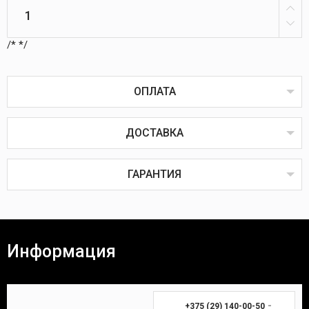
/*
*/
ОПЛАТА
ДОСТАВКА
Оплата товаров возможна пластиковой картой
онлайн или через терминал в пунктах выдачи,
наличным или безналичным расчётом, через
ГАРАНТИЯ
систему ЕРИП, наложенным или банковским
платежом.
Наложенный платёж
Все товары проходят предпродажную проверку на
исправность, комплектность и качество.
Информация
Покупатель вправе вернуть товар в течение 14
(четырнадцати) календарных дней. Для возврата
Время доставки Вашей покупки почтой в
необходимы:
среднем занимает 3-7 дней.
-
+375 (29) 140-00-50