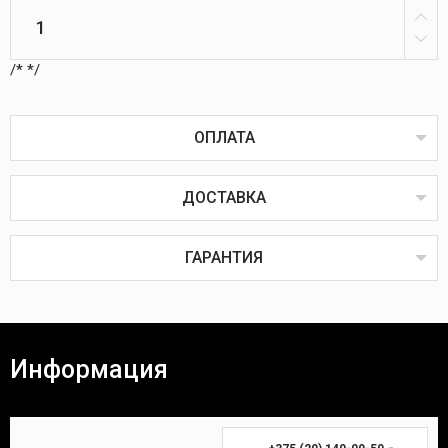
/*
*/
ОПЛАТА
ДОСТАВКА
Оплата товаров возможна пластиковой картой
онлайн или через терминал в пунктах выдачи,
наличным или безналичным расчётом, через
ГАРАНТИЯ
систему ЕРИП, наложенным или банковским
платежом.
Наложенный платёж
Все товары проходят предпродажную проверку на
исправность, комплектность и качество.
Информация
Покупатель вправе вернуть товар в течение 14
(четырнадцати) календарных дней. Для возврата
Время доставки Вашей покупки почтой в
необходимы:
среднем занимает 3-7 дней.