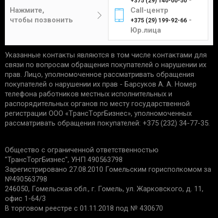
-
+375 (29) 140-00-50
Цена составит от 4 до 12 рублей в
отсутствие следов установки;
Нажмите,
Call-центр
зависимости от габаритов и веса изделия.
чек, подтверждающий приобретение;
чтобы позвонить
-
+375 (29) 199-92-66
сохранность упаковки.
Юр.лица
Указанные контакты являются в том числе контактами для
Единственным подтверждением установки товара
Курьер
связи по вопросам обращения покупателей о нарушении их
является акт выполненных работ с названием
прав. Лицо, уполномоченное рассматривать обращения
услуги и устанавливаемой детали. Гарантийные
покупателей о нарушении их прав - Барсуков А. А. Номер
обязательства не распространяются:
телефона работников местных исполнительных и
распорядительных органов по месту государственной
Доставка товаров курьером
на запчасти со следами механических
регистрации ООО «TрaнcТopгБизнec», уполномоченных
осуществляется по будням с 10:00 до 22:00.
повреждений.
рассматривать обращения покупателей: +375 (232) 34-77-35.
на дефекты, возникшие из-за
неправильной эксплуатации, внешних
Минск - 5 рублей
Общество с ограниченной ответственностью
воздействий, нарушения правил установки/
Гомель - 6 рублей
"ТрансТоргБизнес", УНП 490563798
хранения;
Могилев - 6 рублей
Зарегистрировано 27.08.2010 Гомельским горисполкомом за
на дефекты из-за износа деталей, в срок
№490563798
Бобруйск - 6 рублей
установленный производителем;
246050, Гомельская обл., г. Гомель, ул. Жарковского, д. 11,
если причиной поломки стала
Светлогорск - 6 рублей
офис 1-64/3
неисправность другой запчасти.
Речица - 6 рублей
В торговом реестре с 01.11.2018 под № 430670