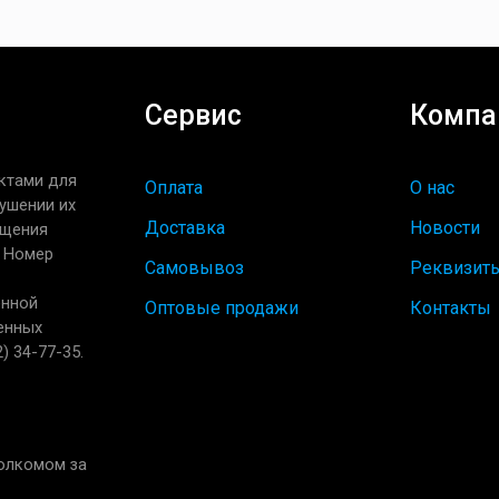
Сервис
Компа
ктами для
Оплата
О нас
ушении их
Доставка
Новости
ащения
. Номер
Самовывоз
Реквизит
енной
Оптовые продажи
Контакты
енных
) 34-77-35.
полкомом за