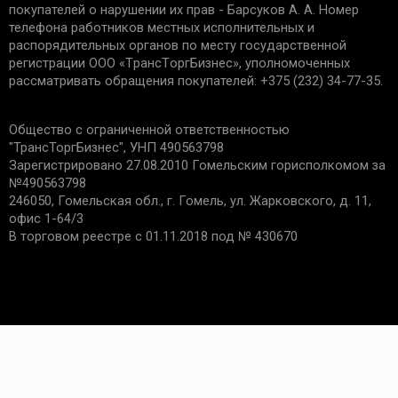
покупателей о нарушении их прав - Барсуков А. А. Номер
телефона работников местных исполнительных и
распорядительных органов по месту государственной
Минск - 5 рублей
регистрации ООО «TрaнcТopгБизнec», уполномоченных
Гомель - 6 рублей
рассматривать обращения покупателей: +375 (232) 34-77-35.
Могилев - 6 рублей
Бобруйск - 6 рублей
Общество с ограниченной ответственностью
Светлогорск - 6 рублей
"ТрансТоргБизнес", УНП 490563798
Речица - 6 рублей
Зарегистрировано 27.08.2010 Гомельским горисполкомом за
№490563798
246050, Гомельская обл., г. Гомель, ул. Жарковского, д. 11,
офис 1-64/3
В торговом реестре с 01.11.2018 под № 430670
Самовывоз
Забрать покупку в пункте самовывоза можно с 10:00 
Минск - ул. В.Хоружей, 25 офис 405 "Пункт Са