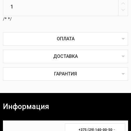
/*
*/
ОПЛАТА
ДОСТАВКА
Оплата товаров возможна пластиковой картой
онлайн или через терминал в пунктах выдачи,
наличным или безналичным расчётом, через
ГАРАНТИЯ
систему ЕРИП, наложенным или банковским
платежом.
Наложенный платёж
Все товары проходят предпродажную проверку на
исправность, комплектность и качество.
Информация
Покупатель вправе вернуть товар в течение 14
(четырнадцати) календарных дней. Для возврата
Время доставки Вашей покупки почтой в
необходимы:
среднем занимает 3-7 дней.
-
+375 (29) 140-00-50