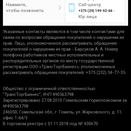
Цена составит от 4 до 12 рублей в
отсутствие следов установки;
Нажмите,
Call-центр
зависимости от габаритов и веса изделия.
чек, подтверждающий приобретение;
чтобы позвонить
-
+375 (29) 199-92-66
сохранность упаковки.
Юр.лица
Указанные контакты являются в том числе контактами для
Единственным подтверждением установки товара
Курьер
связи по вопросам обращения покупателей о нарушении их
является акт выполненных работ с названием
прав. Лицо, уполномоченное рассматривать обращения
услуги и устанавливаемой детали. Гарантийные
покупателей о нарушении их прав - Барсуков А. А. Номер
обязательства не распространяются:
телефона работников местных исполнительных и
распорядительных органов по месту государственной
Доставка товаров курьером
на запчасти со следами механических
регистрации ООО «TрaнcТopгБизнec», уполномоченных
осуществляется по будням с 10:00 до 22:00.
повреждений.
рассматривать обращения покупателей: +375 (232) 34-77-35.
на дефекты, возникшие из-за
неправильной эксплуатации, внешних
Минск - 5 рублей
Общество с ограниченной ответственностью
воздействий, нарушения правил установки/
Гомель - 6 рублей
"ТрансТоргБизнес", УНП 490563798
хранения;
Могилев - 6 рублей
Зарегистрировано 27.08.2010 Гомельским горисполкомом за
на дефекты из-за износа деталей, в срок
№490563798
Бобруйск - 6 рублей
установленный производителем;
246050, Гомельская обл., г. Гомель, ул. Жарковского, д. 11,
если причиной поломки стала
Светлогорск - 6 рублей
офис 1-64/3
неисправность другой запчасти.
Речица - 6 рублей
В торговом реестре с 01.11.2018 под № 430670