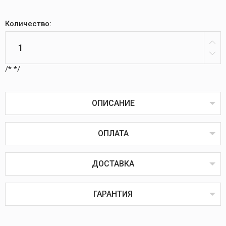
Количество:
/*
*/
ОПИСАНИЕ
ОПЛАТА
Ручка крана для плит GEFEST серии 5100
ДОСТАВКА
Оплата товаров возможна пластиковой картой
онлайн или через терминал в пунктах выдачи,
наличным или безналичным расчётом, через
ГАРАНТИЯ
систему ЕРИП, наложенным или банковским
платежом.
Наложенный платёж