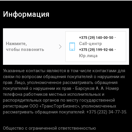
Все товары проходят предпродажную проверку на
исправность, комплектность и качество.
Информация
Покупатель вправе вернуть товар в течение 14
(четырнадцати) календарных дней. Для возврата
Время доставки Вашей покупки почтой в
необходимы:
среднем занимает 3-7 дней.
-
+375 (29) 140-00-50
Цена составит от 4 до 12 рублей в
отсутствие следов установки;
Нажмите,
Call-центр
зависимости от габаритов и веса изделия.
чек, подтверждающий приобретение;
чтобы позвонить
-
+375 (29) 199-92-66
сохранность упаковки.
Юр.лица
Указанные контакты являются в том числе контактами для
Единственным подтверждением установки товара
Курьер
связи по вопросам обращения покупателей о нарушении их
является акт выполненных работ с названием
прав. Лицо, уполномоченное рассматривать обращения
услуги и устанавливаемой детали. Гарантийные
покупателей о нарушении их прав - Барсуков А. А. Номер
обязательства не распространяются:
телефона работников местных исполнительных и
распорядительных органов по месту государственной
Доставка товаров курьером
на запчасти со следами механических
регистрации ООО «TрaнcТopгБизнec», уполномоченных
осуществляется по будням с 10:00 до 22:00.
повреждений.
рассматривать обращения покупателей: +375 (232) 34-77-35.
на дефекты, возникшие из-за
неправильной эксплуатации, внешних
Минск - 5 рублей
Общество с ограниченной ответственностью
воздействий, нарушения правил установки/
Гомель - 6 рублей