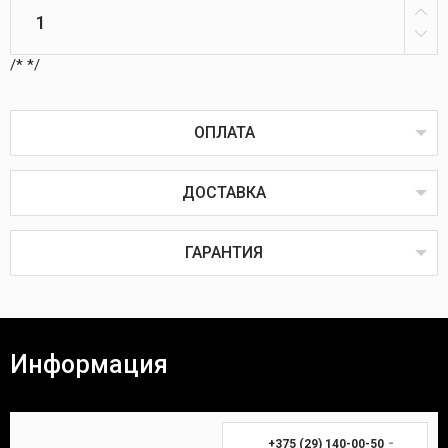
/*
*/
ОПЛАТА
ДОСТАВКА
Оплата товаров возможна пластиковой картой
онлайн или через терминал в пунктах выдачи,
наличным или безналичным расчётом, через
ГАРАНТИЯ
систему ЕРИП, наложенным или банковским
платежом.
Наложенный платёж
Все товары проходят предпродажную проверку на
исправность, комплектность и качество.
Информация
Покупатель вправе вернуть товар в течение 14
(четырнадцати) календарных дней. Для возврата
Время доставки Вашей покупки почтой в
необходимы:
среднем занимает 3-7 дней.
-
+375 (29) 140-00-50