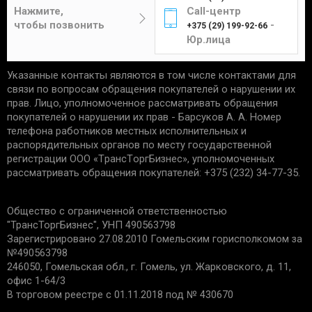
Цена составит от 4 до 12 рублей в
отсутствие следов установки;
Нажмите,
Call-центр
зависимости от габаритов и веса изделия.
чек, подтверждающий приобретение;
чтобы позвонить
-
+375 (29) 199-92-66
сохранность упаковки.
Юр.лица
Указанные контакты являются в том числе контактами для
Единственным подтверждением установки товара
Курьер
связи по вопросам обращения покупателей о нарушении их
является акт выполненных работ с названием
прав. Лицо, уполномоченное рассматривать обращения
услуги и устанавливаемой детали. Гарантийные
покупателей о нарушении их прав - Барсуков А. А. Номер
обязательства не распространяются:
телефона работников местных исполнительных и
распорядительных органов по месту государственной
Доставка товаров курьером
на запчасти со следами механических
регистрации ООО «TрaнcТopгБизнec», уполномоченных
осуществляется по будням с 10:00 до 22:00.
повреждений.
рассматривать обращения покупателей: +375 (232) 34-77-35.
на дефекты, возникшие из-за
неправильной эксплуатации, внешних
Минск - 5 рублей
Общество с ограниченной ответственностью
воздействий, нарушения правил установки/
Гомель - 6 рублей
"ТрансТоргБизнес", УНП 490563798
хранения;
Могилев - 6 рублей
Зарегистрировано 27.08.2010 Гомельским горисполкомом за
на дефекты из-за износа деталей, в срок
№490563798
Бобруйск - 6 рублей
установленный производителем;
246050, Гомельская обл., г. Гомель, ул. Жарковского, д. 11,
если причиной поломки стала
Светлогорск - 6 рублей
офис 1-64/3
неисправность другой запчасти.
Речица - 6 рублей
В торговом реестре с 01.11.2018 под № 430670