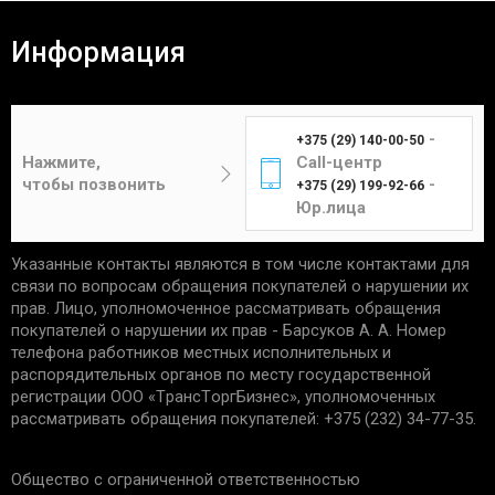
Все товары проходят предпродажную проверку на
исправность, комплектность и качество.
Информация
Покупатель вправе вернуть товар в течение 14
(четырнадцати) календарных дней. Для возврата
Время доставки Вашей покупки почтой в
необходимы:
среднем занимает 3-7 дней.
-
+375 (29) 140-00-50
Цена составит от 4 до 12 рублей в
отсутствие следов установки;
Нажмите,
Call-центр
зависимости от габаритов и веса изделия.
чек, подтверждающий приобретение;
чтобы позвонить
-
+375 (29) 199-92-66
сохранность упаковки.
Юр.лица
Указанные контакты являются в том числе контактами для
Единственным подтверждением установки товара
Курьер
связи по вопросам обращения покупателей о нарушении их
является акт выполненных работ с названием
прав. Лицо, уполномоченное рассматривать обращения
услуги и устанавливаемой детали. Гарантийные
покупателей о нарушении их прав - Барсуков А. А. Номер
обязательства не распространяются:
телефона работников местных исполнительных и
распорядительных органов по месту государственной
Доставка товаров курьером
на запчасти со следами механических
регистрации ООО «TрaнcТopгБизнec», уполномоченных
осуществляется по будням с 10:00 до 22:00.
повреждений.
рассматривать обращения покупателей: +375 (232) 34-77-35.
на дефекты, возникшие из-за
неправильной эксплуатации, внешних
Минск - 5 рублей
Общество с ограниченной ответственностью
воздействий, нарушения правил установки/
Гомель - 6 рублей