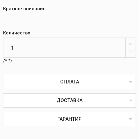
Краткое описание:
Количество:
/*
*/
ОПЛАТА
ДОСТАВКА
Оплата товаров возможна пластиковой картой
онлайн или через терминал в пунктах выдачи,
наличным или безналичным расчётом, через
ГАРАНТИЯ
систему ЕРИП, наложенным или банковским
платежом.
Наложенный платёж