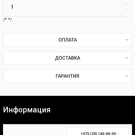
/*
*/
ОПЛАТА
ДОСТАВКА
Оплата товаров возможна пластиковой картой
онлайн или через терминал в пунктах выдачи,
наличным или безналичным расчётом, через
ГАРАНТИЯ
систему ЕРИП, наложенным или банковским
платежом.
Наложенный платёж
Все товары проходят предпродажную проверку на
исправность, комплектность и качество.
Информация
Покупатель вправе вернуть товар в течение 14
(четырнадцати) календарных дней. Для возврата
Время доставки Вашей покупки почтой в
необходимы:
среднем занимает 3-7 дней.
-
+375 (29) 140-00-50