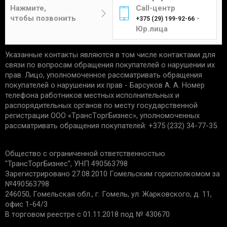
Цена составит от 4 до 12 рублей в
отсутствие следов установки;
Нажмите,
Call-центр
зависимости от габаритов и веса изделия.
чек, подтверждающий приобретение;
чтобы позвонить
-
+375 (29) 199-92-66
сохранность упаковки.
Юр.лица
Указанные контакты являются в том числе контактами для
Единственным подтверждением установки товара
Курьер
связи по вопросам обращения покупателей о нарушении их
является акт выполненных работ с названием
прав. Лицо, уполномоченное рассматривать обращения
услуги и устанавливаемой детали. Гарантийные
покупателей о нарушении их прав - Барсуков А. А. Номер
обязательства не распространяются:
телефона работников местных исполнительных и
распорядительных органов по месту государственной
Доставка товаров курьером
на запчасти со следами механических
регистрации ООО «TрaнcТopгБизнec», уполномоченных
осуществляется по будням с 10:00 до 22:00.
повреждений.
рассматривать обращения покупателей: +375 (232) 34-77-35.
на дефекты, возникшие из-за
неправильной эксплуатации, внешних
Минск - 5 рублей
Общество с ограниченной ответственностью
воздействий, нарушения правил установки/
Гомель - 6 рублей
"ТрансТоргБизнес", УНП 490563798
хранения;
Могилев - 6 рублей
Зарегистрировано 27.08.2010 Гомельским горисполкомом за
на дефекты из-за износа деталей, в срок
№490563798
Бобруйск - 6 рублей
установленный производителем;
246050, Гомельская обл., г. Гомель, ул. Жарковского, д. 11,
если причиной поломки стала
Светлогорск - 6 рублей
офис 1-64/3
неисправность другой запчасти.
Речица - 6 рублей
В торговом реестре с 01.11.2018 под № 430670