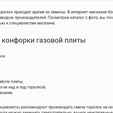
орелок приходит время их замены. В интернет-магазине K
заводов-производителей. Посмотрев каталог с фото, вы т
ью к специалистам магазина.
а конфорки газовой плиты
ок:
аботе плиты;
ня над и под горелкой;
асание.
специалисты рекомендуют производить смену горелок на н
руда можно заменить самостоятельно, вынув неисправные