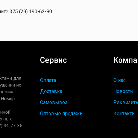
ите 375 (29) 190-62-80.
Сервис
Компа
ктами для
Оплата
О нас
ушении их
Доставка
Новости
ащения
. Номер
Самовывоз
Реквизит
енной
Оптовые продажи
Контакты
енных
) 34-77-35.