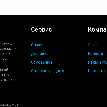
Сервис
Компа
ктами для
Оплата
О нас
ушении их
Доставка
Новости
ащения
. Номер
Самовывоз
Реквизит
енной
Оптовые продажи
Контакты
енных
) 34-77-35.
полкомом за