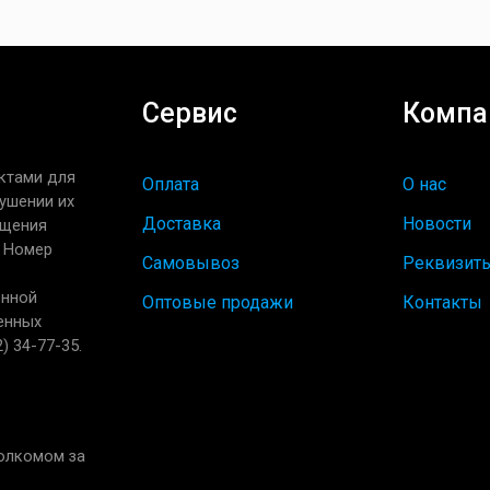
Сервис
Компа
ктами для
Оплата
О нас
ушении их
Доставка
Новости
ащения
. Номер
Самовывоз
Реквизит
енной
Оптовые продажи
Контакты
енных
) 34-77-35.
полкомом за